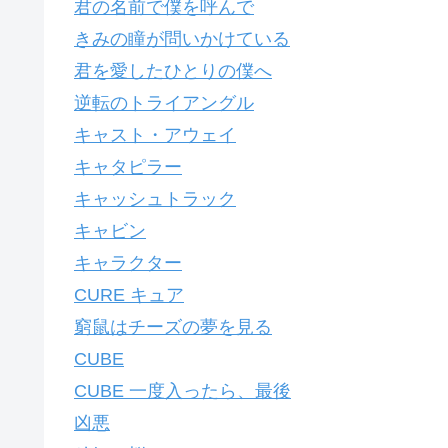
君の名前で僕を呼んで
きみの瞳が問いかけている
君を愛したひとりの僕へ
逆転のトライアングル
キャスト・アウェイ
キャタピラー
キャッシュトラック
キャビン
キャラクター
CURE キュア
窮鼠はチーズの夢を見る
CUBE
CUBE 一度入ったら、最後
凶悪