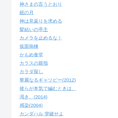
神さまの言うとおり
紙の月
神は見返りを求める
髪結いの亭主
カメラを止めるな！
仮面病棟
かもめ食堂
カラスの親指
カラダ探し
華麗なるギャツビー(2012)
彼らが本気で編むときは、
渇き。(2014)
感染(2004)
カンダハル 突破せよ