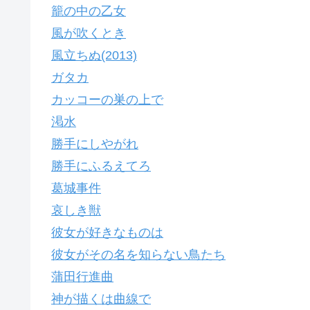
籠の中の乙女
風が吹くとき
風立ちぬ(2013)
ガタカ
カッコーの巣の上で
渇水
勝手にしやがれ
勝手にふるえてろ
葛城事件
哀しき獣
彼女が好きなものは
彼女がその名を知らない鳥たち
蒲田行進曲
神が描くは曲線で