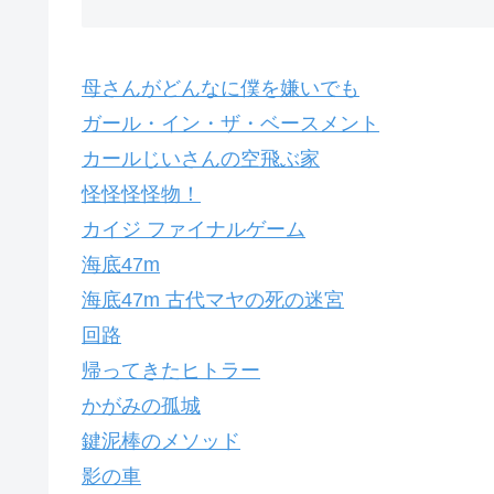
母さんがどんなに僕を嫌いでも
ガール・イン・ザ・ベースメント
カールじいさんの空飛ぶ家
怪怪怪怪物！
カイジ ファイナルゲーム
海底47m
海底47m 古代マヤの死の迷宮
回路
帰ってきたヒトラー
かがみの孤城
鍵泥棒のメソッド
影の車