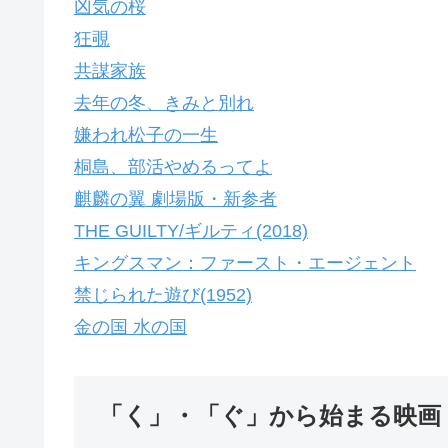
凶気の桜
狂覗
共謀家族
去年の冬、きみと別れ
嫌われ松子の一生
桐島、部活やめるってよ
麒麟の翼 劇場版・新参者
THE GUILTY/ギルティ(2018)
キングスマン：ファースト・エージェント
禁じられた遊び(1952)
金の国 水の国
「く」・「ぐ」から始まる映画