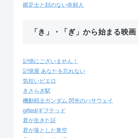
鑑定士と顔のない依頼人
「き」・「ぎ」から始まる映画
記憶にございません！
記憶屋 あなたを忘れない
気狂いピエロ
きさらぎ駅
機動戦士ガンダム 閃光のハサウェイ
gifted/ギフテッド
君が生きた証
君が落とした青空