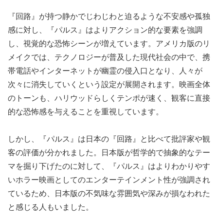
『回路』が持つ静かでじわじわと迫るような不安感や孤独
感に対し、『パルス』はよりアクション的な要素を強調
し、視覚的な恐怖シーンが増えています。アメリカ版のリ
メイクでは、テクノロジーが普及した現代社会の中で、携
帯電話やインターネットが幽霊の侵入口となり、人々が
次々に消失していくという設定が展開されます。映画全体
のトーンも、ハリウッドらしくテンポが速く、観客に直接
的な恐怖感を与えることを重視しています。
しかし、『パルス』は日本の『回路』と比べて批評家や観
客の評価が分かれました。日本版が哲学的で抽象的なテー
マを掘り下げたのに対して、『パルス』はよりわかりやす
いホラー映画としてのエンターテインメント性が強調され
ているため、日本版の不気味な雰囲気や深みが損なわれた
と感じる人もいました。