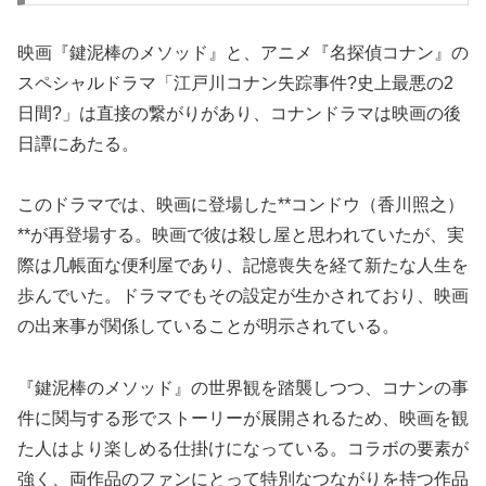
映画『鍵泥棒のメソッド』と、アニメ『名探偵コナン』の
スペシャルドラマ「江戸川コナン失踪事件?史上最悪の2
日間?」は直接の繋がりがあり、コナンドラマは映画の後
日譚にあたる。
このドラマでは、映画に登場した**コンドウ（香川照之）
**が再登場する。映画で彼は殺し屋と思われていたが、実
際は几帳面な便利屋であり、記憶喪失を経て新たな人生を
歩んでいた。ドラマでもその設定が生かされており、映画
の出来事が関係していることが明示されている。
『鍵泥棒のメソッド』の世界観を踏襲しつつ、コナンの事
件に関与する形でストーリーが展開されるため、映画を観
た人はより楽しめる仕掛けになっている。コラボの要素が
強く、両作品のファンにとって特別なつながりを持つ作品