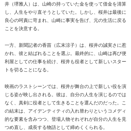
井（堺雅人）は、山崎の持っていた金を使って借金を清算
し、人生をやり直そうとしていた。しかし、桜井は最後に
良心の呵責に苛まれ、山崎に事実を告げ、元の生活に戻る
ことを決意する。
一方、新聞記者の香苗（広末涼子）は、桜井の誠実さに惹
かれ、彼と結ばれることを選ぶ。最終的に、山崎は再び便
利屋としての仕事を続け、桜井も役者として新しいスター
トを切ることになる。
映画のラストシーンでは、桜井が舞台の上で新しい役を演
じる姿が映し出される。彼は、自分の人生を演じるのでは
なく、真剣に役者として生きることを選んだのだった。こ
の結末は、アイデンティティの入れ替わりというコメディ
的な要素を含みつつ、登場人物それぞれが自分の人生を見
つめ直し、成長する物語として締めくくられる。