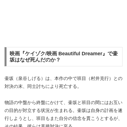
映画『ケイゾク/映画 Beautiful Dreamer』で壷
坂はなぜ死んだのか？
壷坂（泉谷しげる）は、本作の中で班目（村井克行）との
対決の末、同士討ちにより死亡する。
物語の中盤から終盤にかけて、壷坂と班目の間にはお互い
の目的が対立する状況が生まれる。壷坂は自身の計画を遂
行しようとし、班目もまた自分の信念を貫こうとするが、
その結果、彼らは直接対決に至る。