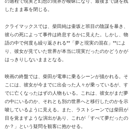
の過程で現実と幻想の境界が曖昧になり、最後まで謎を残
したまま幕を閉じる。
クライマックスでは、柴田純は壷坂と班目の陰謀を暴き、
彼らの死によって事件は終息するかに見えた。しかし、物
語の中で何度も繰り返される**「夢と現実の混在」**によ
り、彼女が見ていた世界が本当に現実だったのかどうかが
はっきりしないままとなる。
映画の終盤では、柴田が電車に乗るシーンが描かれる。そ
こには、彼女が今までに出会った人々が乗っているが、す
でに亡くなったはずの人物もいる。これは、彼女がまだ夢
の中にいるのか、それとも別の世界へと移行したのかを示
唆しているように見える。また、ラストシーンでは柴田が
目を覚ますような演出があり、これが「すべて夢だったの
か？」という疑問を観客に抱かせる。