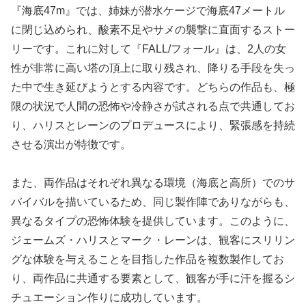
『海底47m』では、姉妹が潜水ケージで海底47メートル
に閉じ込められ、酸素不足やサメの襲撃に直面するストー
リーです。これに対して『FALL/フォール』は、2人の女
性が非常に高い塔の頂上に取り残され、降りる手段を失っ
た中で生き延びようとする内容です。どちらの作品も、極
限の状況で人間の恐怖や冷静さが試される点で共通してお
り、ハリスとレーンのプロデュースにより、緊張感を持続
させる演出が特徴です。
また、両作品はそれぞれ異なる環境（海底と高所）でのサ
バイバルを描いているため、同じ製作陣でありながらも、
異なるタイプの恐怖体験を提供しています。このように、
ジェームズ・ハリスとマーク・レーンは、観客にスリリン
グな体験を与えることを目指した作品を複数製作してお
り、両作品に共通する要素として、観客が手に汗を握るシ
チュエーション作りに成功しています。