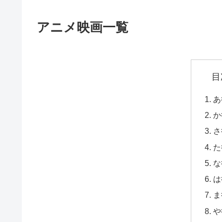
アニメ映画一覧
目
あ
か
さ
た
な
は
ま
や