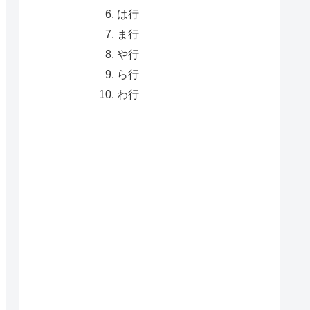
は行
ま行
や行
ら行
わ行