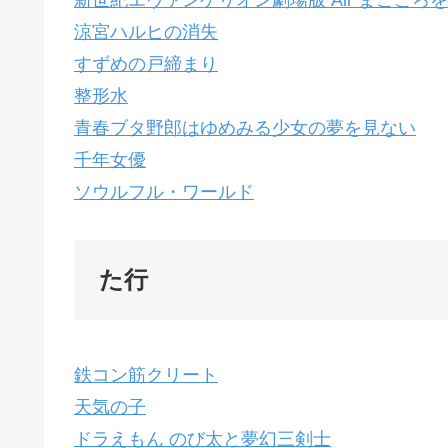
涼宮ハルヒの消失
すずめの戸締まり
整形水
青春ブタ野郎はゆめみる少女の夢を見ない
千年女優
ソウルフル・ワールド
た行
鉄コン筋クリート
天気の子
ドラえもん のび太と夢幻三剣士