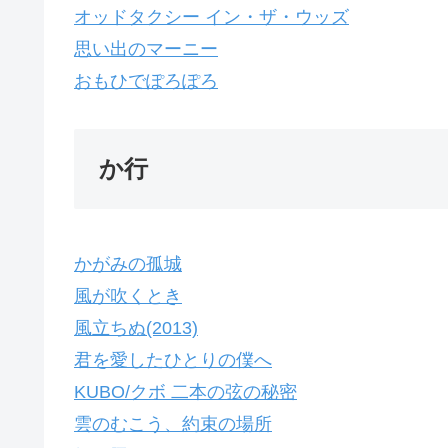
オッドタクシー イン・ザ・ウッズ
思い出のマーニー
おもひでぽろぽろ
か行
かがみの孤城
風が吹くとき
風立ちぬ(2013)
君を愛したひとりの僕へ
KUBO/クボ 二本の弦の秘密
雲のむこう、約束の場所