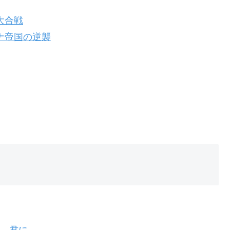
大合戦
ナ帝国の逆襲
を、君に