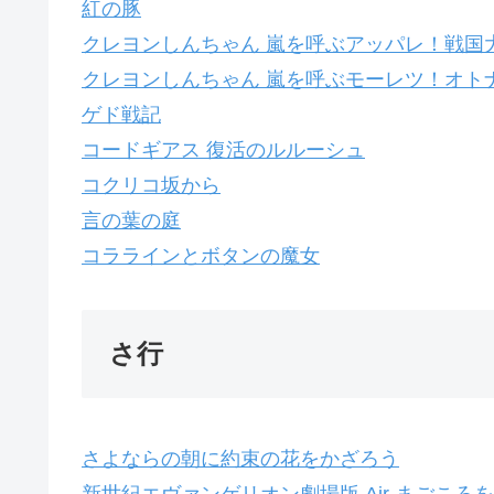
紅の豚
クレヨンしんちゃん 嵐を呼ぶアッパレ！戦国
クレヨンしんちゃん 嵐を呼ぶモーレツ！オト
ゲド戦記
コードギアス 復活のルルーシュ
コクリコ坂から
言の葉の庭
コララインとボタンの魔女
さ行
さよならの朝に約束の花をかざろう
新世紀エヴァンゲリオン劇場版 Air まごころ