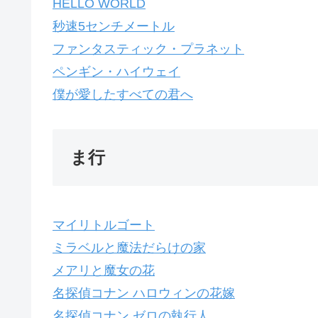
HELLO WORLD
秒速5センチメートル
ファンタスティック・プラネット
ペンギン・ハイウェイ
僕が愛したすべての君へ
ま行
マイリトルゴート
ミラベルと魔法だらけの家
メアリと魔女の花
名探偵コナン ハロウィンの花嫁
名探偵コナン ゼロの執行人