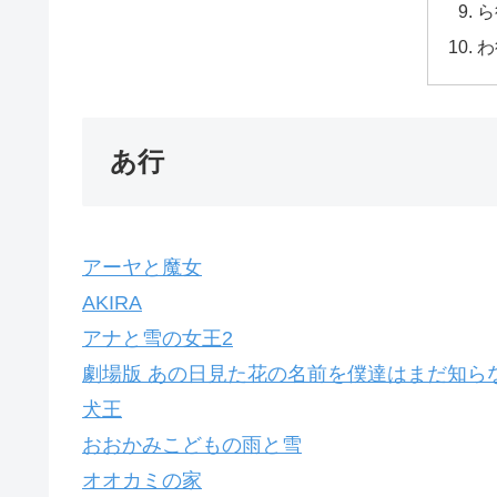
ら
わ
あ行
アーヤと魔女
AKIRA
アナと雪の女王2
劇場版 あの日見た花の名前を僕達はまだ知ら
犬王
おおかみこどもの雨と雪
オオカミの家