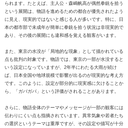
られます。たとえば、主人公・森嶋帆高が偶然拳銃を拾う
という展開は、物語を進めるための都合が優先されたよう
に見え、現実的ではないと感じる人が多いです。特に、日
本の都市部で未成年が簡単に拳銃を拾う状況は非現実的で
あり、その後の展開にも違和感を覚える観客がいます。
また、東京の水没が「局地的な現象」として描かれている
点も批判の対象です。物語では、東京の一部が水没すると
いう設定になっていますが、2年半にわたる大雨が続け
ば、日本全国や地球規模で影響が出るのが現実的な考え方
です。このように、設定が部分的に現実感に欠けることか
ら、「ガバガバ」という評価がされることがあります。
さらに、物語全体のテーマやメッセージが一部の観客には
伝わりにくい点も指摘されています。異常気象や若者たち
の選択というテーマは重厚ですが、その設定や描写が十分