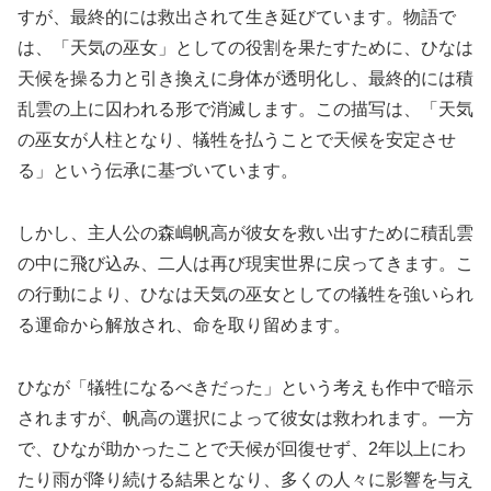
すが、最終的には救出されて生き延びています。物語で
は、「天気の巫女」としての役割を果たすために、ひなは
天候を操る力と引き換えに身体が透明化し、最終的には積
乱雲の上に囚われる形で消滅します。この描写は、「天気
の巫女が人柱となり、犠牲を払うことで天候を安定させ
る」という伝承に基づいています。
しかし、主人公の森嶋帆高が彼女を救い出すために積乱雲
の中に飛び込み、二人は再び現実世界に戻ってきます。こ
の行動により、ひなは天気の巫女としての犠牲を強いられ
る運命から解放され、命を取り留めます。
ひなが「犠牲になるべきだった」という考えも作中で暗示
されますが、帆高の選択によって彼女は救われます。一方
で、ひなが助かったことで天候が回復せず、2年以上にわ
たり雨が降り続ける結果となり、多くの人々に影響を与え