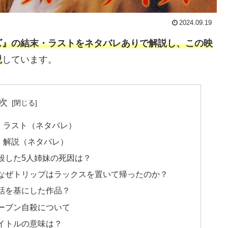
2024.09.19
ズ』の結末・ラストをネタバレありで解説し、この映
説
しています。
次
・ラスト（ネタバレ）
・解説（ネタバレ）
殺した5人姉妹の死因は？
なぜトリップはラックスを置いて帰ったのか？
話を基にした作品？
ーブン自殺について
イトルの意味は？