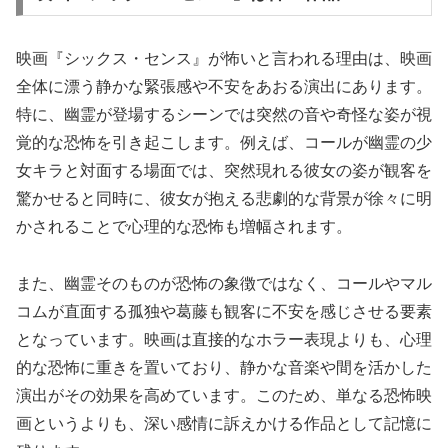
映画『シックス・センス』が怖いと言われる理由は、映画
全体に漂う静かな緊張感や不安をあおる演出にあります。
特に、幽霊が登場するシーンでは突然の音や奇怪な姿が視
覚的な恐怖を引き起こします。例えば、コールが幽霊の少
女キラと対面する場面では、突然現れる彼女の姿が観客を
驚かせると同時に、彼女が抱える悲劇的な背景が徐々に明
かされることで心理的な恐怖も増幅されます。
また、幽霊そのものが恐怖の象徴ではなく、コールやマル
コムが直面する孤独や葛藤も観客に不安を感じさせる要素
となっています。映画は直接的なホラー表現よりも、心理
的な恐怖に重きを置いており、静かな音楽や間を活かした
演出がその効果を高めています。このため、単なる恐怖映
画というよりも、深い感情に訴えかける作品として記憶に