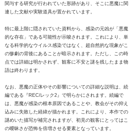
関与する研究が行われていた形跡があり、そこに悪魔に関
連した文献や実験道具が置かれています。
特に最上階に隠されていた資料から、感染の元凶が「悪魔
的な存在」である可能性が示唆されます。これにより、単
なる科学的なウイルス感染ではなく、超自然的な現象がこ
の惨劇の背後にあることが暗示されます。ただし、この時
点では詳細は明かされず、観客に不安と謎を残したまま物
語は終わります。
なお、悪魔の正体やその影響についての詳細な説明は、続
編である『REC/レック2』で明らかにされます。続編で
は、悪魔が感染の根本原因であることや、教会がその抑え
込みに失敗した経緯が描かれます。これにより、本作での
謎めいた描写が補完されますが、初見の観客にとってはこ
の曖昧さが恐怖を倍増させる要素となっています。