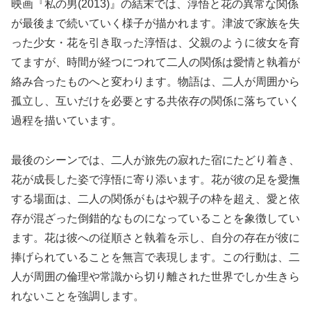
映画『私の男(2013)』の結末では、淳悟と花の異常な関係
が最後まで続いていく様子が描かれます。津波で家族を失
った少女・花を引き取った淳悟は、父親のように彼女を育
てますが、時間が経つにつれて二人の関係は愛情と執着が
絡み合ったものへと変わります。物語は、二人が周囲から
孤立し、互いだけを必要とする共依存の関係に落ちていく
過程を描いています。
最後のシーンでは、二人が旅先の寂れた宿にたどり着き、
花が成長した姿で淳悟に寄り添います。花が彼の足を愛撫
する場面は、二人の関係がもはや親子の枠を超え、愛と依
存が混ざった倒錯的なものになっていることを象徴してい
ます。花は彼への従順さと執着を示し、自分の存在が彼に
捧げられていることを無言で表現します。この行動は、二
人が周囲の倫理や常識から切り離された世界でしか生きら
れないことを強調します。