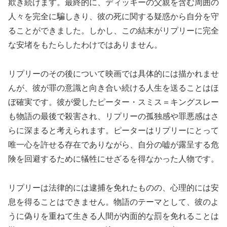
欺き続けます。最終的に、ディッキーの父親を含む周囲の
人々を完全に騙しきり、彼の死に関する疑惑から自分を守
ることができました。しかし、この結末がリプリーに完全
な安堵をもたらしたわけではありません。
リプリーのその後について映画では具体的には描かれませ
んが、彼が罪の意識と向き合い続ける人生を送ることはほ
ぼ確実です。彼が愛したピーター・スミス＝キングスレー
も物語の最後で殺害され、リプリーの孤独感や罪悪感はさ
らに深まると考えられます。ピーターはリプリーにとって
唯一心を許せる存在でありながら、自分の嘘が露呈する危
険を回避するために犠牲にせざるを得なかった人物です。
リプリーは法律的には逮捕を免れたものの、心理的には安
息を得ることはできません。物語のテーマとして、彼のよ
うに偽りを重ねて生きる人間が内面的な罰を免れることは