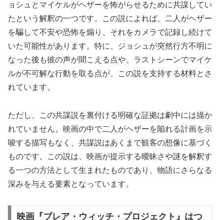
ョシュとマイケルがヘザーを怖がらせるために共謀してい
たという解釈の一つです。この説によれば、二人がヘザー
を騙して不安や恐怖を煽り、それをカメラで記録し続けて
いた可能性があります。特に、ジョシュが突然行方不明に
なった後も彼の声が聞こえる点や、ラストシーンでマイケ
ルが不可解な行動を取る点が、この説を支持する材料とさ
れています。
ただし、この共謀説を裏付ける明確な証拠は劇中には描か
れていません。映画の中で二人がヘザーを陥れる計画を示
唆する描写もなく、共謀説はあくまで観客の想像に基づく
ものです。この説は、映画が提示する曖昧さや謎を解釈す
る一つの方法として生まれたものであり、物語にさらなる
深みを与える要素となっています。
映画『ブレア・ウィッチ・プロジェクト』はつ