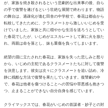
が、家族を焼き殺されるという悲劇的な出来事の後、自ら
の手で復讐を遂げるという壮絶な展開で終わります。物語
の舞台は、過疎化が進む田舎の中学校で、春花は都会から
転校してきたために、クラスメートから激しいいじめを受
けていました。家族と共に穏やかな生活を送ろうとしてい
た春花でしたが、いじめがエスカレートして家に火を放た
れ、両親は命を落とし、妹も重傷を負ってしまいます。
絶望の淵に立たされた春花は、家族を失った悲しみと怒り
から、いじめの主犯であるクラスメートたちに対して復讐
を決意します。彼女は次々にクラスメートを追い詰め、冷
静に残酷な方法で復讐を果たしていきます。復讐劇の中
で、春花は他者を傷つけることへの苦悩や罪悪感も抱きつ
つ、止まることができない自分自身を感じています。
クライマックスでは、春花がいじめの首謀者・妙子との対