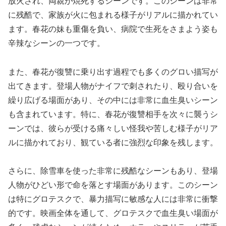
放火され、両親が焼死するシーンです。このシーンは非常
に残酷で、家族が火に包まれる様子がリアルに描かれてい
ます。春花の妹も重傷を負い、病院で生死をさまよう姿も
辛辣なシーンの一つです。
また、春花が復讐に乗り出す過程でも多くのグロい描写が
出てきます。登場人物がナイフで刺されたり、殴り合いを
繰り広げる場面があり、その中には非常に血生臭いシーン
も含まれています。特に、春花が復讐相手を次々に襲うシ
ーンでは、彼らが受ける痛々しい怪我や苦しむ様子がリア
ルに描かれており、観ている者に強烈な印象を残します。
さらに、除雪車を使った非常に残酷なシーンもあり、登場
人物がひどい形で命を落とす場面があります。このシーン
は特にグロテスクで、暴力描写に敏感な人には非常に衝撃
的です。映画全体を通して、グロテスクで血生臭い場面が