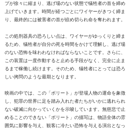
プが徐々に縮まり、逃げ場のない状態で犠牲者の首を締め
上げていきます。時間が経つごとにワイヤーがきつく締ま
り、最終的には被害者の首が絞め切られ命を奪われます。
この処刑器具の恐ろしい点は、ワイヤーがゆっくりと締ま
るため、犠牲者が自分の死を時間をかけて理解し、逃げ場
のない恐怖を味わわなければならないことです。さらに、
この装置は一度作動すると止める手段がなく、完全に止ま
るまで稼働し続けます。そのため、犠牲者にとっては恐ろ
しい拷問のような最期となります。
映画の中では、この「ボリート」が登場人物の運命を象徴
し、犯罪の世界に足を踏み入れた者たちがいかに逃れられ
ない破滅に向かっていくかを示唆しています。無慈悲で止
めることのできない「ボリート」の描写は、物語全体の雰
囲気に影響を与え、観客に冷たい恐怖を与える演出となっ