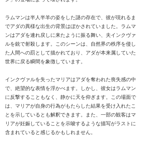
ラムマンは半人半羊の姿をした謎の存在で、彼が現れるま
でアダの異様な出生の背景はぼかされていました。ラムマ
ンはアダを連れ戻しに来たように振る舞い、夫インクヴァ
ルを銃で射殺します。このシーンは、自然界の秩序を侵し
た人間への罰として描かれており、アダが本来属していた
世界に戻る瞬間を象徴しています。
インクヴァルを失ったマリアはアダを奪われた喪失感の中
で、絶望的な表情を浮かべます。しかし、彼女はラムマン
に反撃することもなく、静かに天を仰ぎます。この場面で
は、マリアが自身の行為がもたらした結果を受け入れたこ
とを示しているとも解釈できます。また、一部の観客はマ
リアが妊娠していることを示唆するような描写がラストに
含まれていると感じるかもしれません。