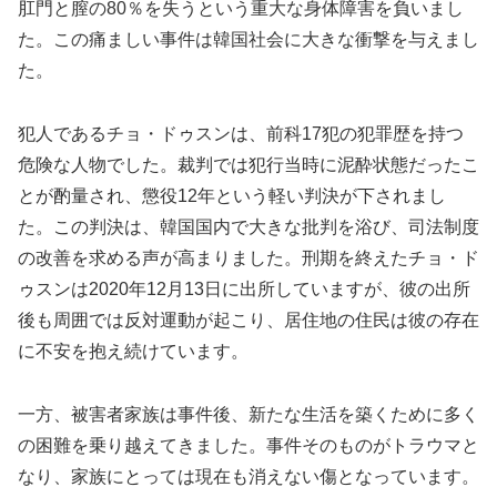
肛門と膣の80％を失うという重大な身体障害を負いまし
た。この痛ましい事件は韓国社会に大きな衝撃を与えまし
た。
犯人であるチョ・ドゥスンは、前科17犯の犯罪歴を持つ
危険な人物でした。裁判では犯行当時に泥酔状態だったこ
とが酌量され、懲役12年という軽い判決が下されまし
た。この判決は、韓国国内で大きな批判を浴び、司法制度
の改善を求める声が高まりました。刑期を終えたチョ・ド
ゥスンは2020年12月13日に出所していますが、彼の出所
後も周囲では反対運動が起こり、居住地の住民は彼の存在
に不安を抱え続けています。
一方、被害者家族は事件後、新たな生活を築くために多く
の困難を乗り越えてきました。事件そのものがトラウマと
なり、家族にとっては現在も消えない傷となっています。