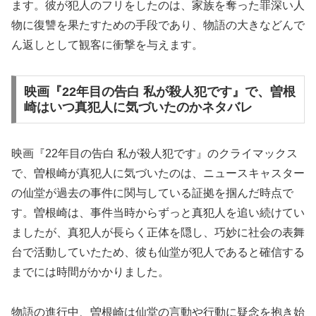
ます。彼が犯人のフリをしたのは、家族を奪った罪深い人
物に復讐を果たすための手段であり、物語の大きなどんで
ん返しとして観客に衝撃を与えます。
映画『22年目の告白 私が殺人犯です』で、曽根
崎はいつ真犯人に気づいたのかネタバレ
映画『22年目の告白 私が殺人犯です』のクライマックス
で、曽根崎が真犯人に気づいたのは、ニュースキャスター
の仙堂が過去の事件に関与している証拠を掴んだ時点で
す。曽根崎は、事件当時からずっと真犯人を追い続けてい
ましたが、真犯人が長らく正体を隠し、巧妙に社会の表舞
台で活動していたため、彼も仙堂が犯人であると確信する
までには時間がかかりました。
物語の進行中、曽根崎は仙堂の言動や行動に疑念を抱き始