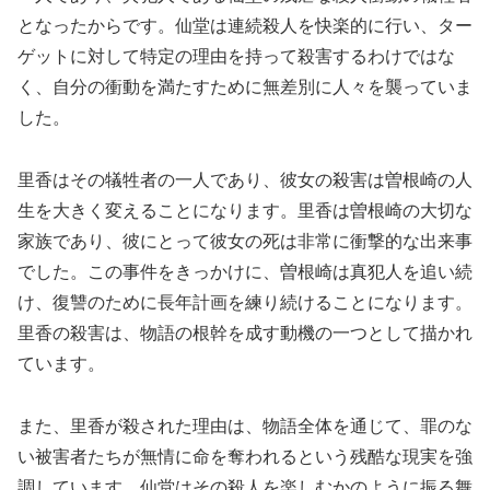
となったからです。仙堂は連続殺人を快楽的に行い、ター
ゲットに対して特定の理由を持って殺害するわけではな
く、自分の衝動を満たすために無差別に人々を襲っていま
した。
里香はその犠牲者の一人であり、彼女の殺害は曽根崎の人
生を大きく変えることになります。里香は曽根崎の大切な
家族であり、彼にとって彼女の死は非常に衝撃的な出来事
でした。この事件をきっかけに、曽根崎は真犯人を追い続
け、復讐のために長年計画を練り続けることになります。
里香の殺害は、物語の根幹を成す動機の一つとして描かれ
ています。
また、里香が殺された理由は、物語全体を通じて、罪のな
い被害者たちが無情に命を奪われるという残酷な現実を強
調しています。仙堂はその殺人を楽しむかのように振る舞