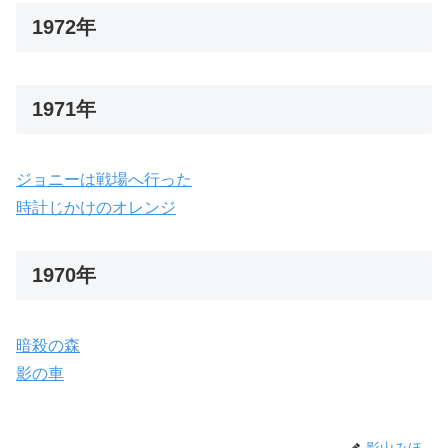
1972年
1971年
ジョニーは戦場へ行った
時計じかけのオレンジ
1970年
暗殺の森
影の車