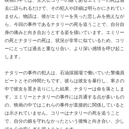
映画の中では、主人公コリーの娘であるエミリーの死は過
去に語られるだけで、その犯人や詳細は明らかにされてい
ません。物語は、彼がエミリーを失った悲しみを抱えなが
ら、今回の事件であるナタリーの死を追うことで、自分自
身の痛みと向き合おうとする姿を描いています。エミリー
の死とナタリーの死は、状況が非常に似ているため、コリ
ーにとっては過去と重なり合い、より深い感情を呼び起こ
します。
ナタリーの事件の犯人は、石油採掘場で働いていた警備員
ピートとその仲間たちです。彼らは彼女を暴行し、寒さの
中で彼女を置き去りにした結果、ナタリーは命を落としま
す。エミリーとナタリーの事件には共通する点が多いもの
の、映画の中ではこれらの事件が直接的に関係していると
は示されていません。コリーはナタリーの死を追うこと
で、自分の娘を守れなかったという後悔と向き合い、少し