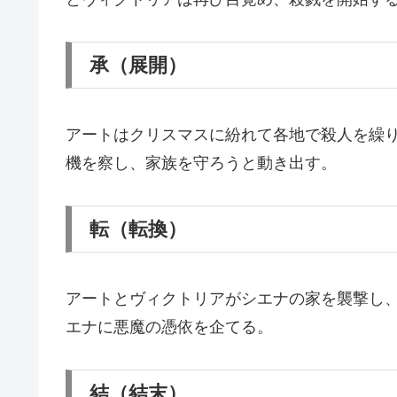
承（展開）
アートはクリスマスに紛れて各地で殺人を繰
機を察し、家族を守ろうと動き出す。
転（転換）
アートとヴィクトリアがシエナの家を襲撃し
エナに悪魔の憑依を企てる。
結（結末）