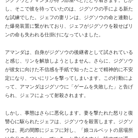
ジグソウとアマンダが待つ部屋へとたどり着きます。しか
し、そこで彼を待っていたのは、ジグソウの手による新た
な試練でした。ジェフの妻リンは、ジグソウの命と連動し
た爆発装置に繋がれており、ジェフがジグソウを殺せばリ
ンの命も失われる仕掛けになっていました。
アマンダは、自身がジグソウの後継者として試されている
と感じ、リンを解放しようとしません。さらに、ジグソウ
が彼女に向けた不信感を手紙で知ったことで精神的に不安
定になり、ついにリンを撃ってしまいます。この行動によ
って、アマンダはジグソウに「ゲームを失敗した」と告げ
られ、ジェフによって射殺されます。
しかし、事態はさらに悪化します。妻を撃たれた怒りと復
讐心に駆られたジェフは、ジグソウを殺害します。ジグソ
ウは、死の間際にジェフに対し、「娘コルベットの居場所