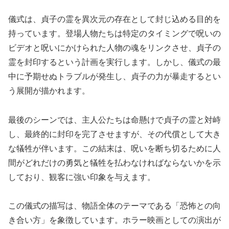
儀式は、貞子の霊を異次元の存在として封じ込める目的を
持っています。登場人物たちは特定のタイミングで呪いの
ビデオと呪いにかけられた人物の魂をリンクさせ、貞子の
霊を封印するという計画を実行します。しかし、儀式の最
中に予期せぬトラブルが発生し、貞子の力が暴走するとい
う展開が描かれます。
最後のシーンでは、主人公たちは命懸けで貞子の霊と対峙
し、最終的に封印を完了させますが、その代償として大き
な犠牲が伴います。この結末は、呪いを断ち切るために人
間がどれだけの勇気と犠牲を払わなければならないかを示
しており、観客に強い印象を与えます。
この儀式の描写は、物語全体のテーマである「恐怖との向
き合い方」を象徴しています。ホラー映画としての演出が