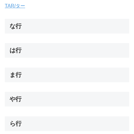
TAR/ター
な行
は行
ま行
や行
ら行