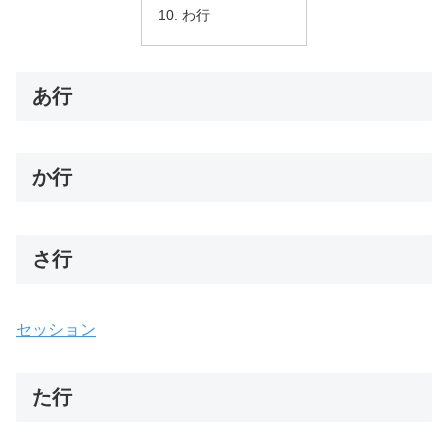
わ行
あ行
か行
さ行
セッション
た行