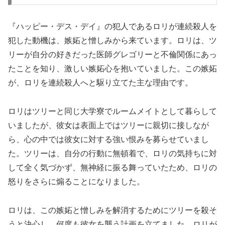
『ハッピー・デス・デイ』の犯人であるロリが連続殺人を
犯した動機は、嫉妬と憎しみから来ています。ロリは、ツ
リーが自分の好きだった医師グレゴリーと不倫関係にあっ
たことを知り、激しい嫉妬心を抱いていました。この嫉妬
が、ロリを連続殺人へと駆り立てた主な理由です。
ロリはツリーと同じ大学寮でルームメイトとして暮らして
いましたが、彼女は表面上ではツリーに親切に接しなが
ら、心の中では彼女に対する強い恨みを募らせていまし
た。ツリーは、自分の行動に無頓着で、ロリの気持ちに対
して全く気づかず、無神経に振る舞っていたため、ロリの
怒りをさらに煽ることになりました。
ロリは、この嫉妬と憎しみを解消するためにツリーを殺そ
うと決心し、何度も彼女を襲う計画を立てました。ロリが