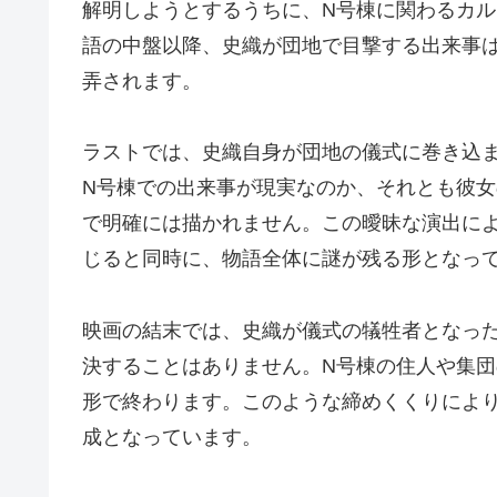
解明しようとするうちに、N号棟に関わるカ
語の中盤以降、史織が団地で目撃する出来事
弄されます。
ラストでは、史織自身が団地の儀式に巻き込
N号棟での出来事が現実なのか、それとも彼
で明確には描かれません。この曖昧な演出に
じると同時に、物語全体に謎が残る形となっ
映画の結末では、史織が儀式の犠牲者となっ
決することはありません。N号棟の住人や集
形で終わります。このような締めくくりによ
成となっています。