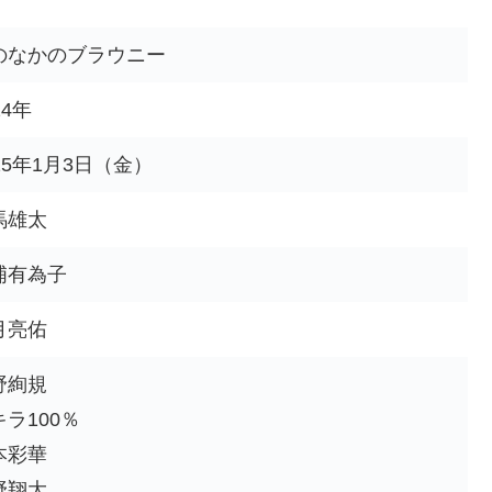
のなかのブラウニー
24年
25年1月3日（金）
馬雄太
浦有為子
月亮佑
野絢規
キラ100％
本彩華
野翔大