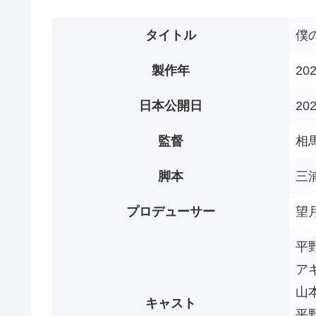
タイトル
僕
製作年
20
日本公開日
20
監督
相
脚本
三
プロデューサー
望
平
ア
山
キャスト
平