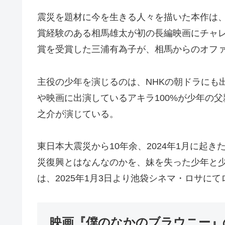
震災を題材に今を生きる人々を描いた本作は
賞経験のある相馬雄太が初の長編映画にチャ
賞を受賞した三浦有為子が、相馬からのオフ
主役の少年を演じるのは、NHKの朝ドラにも
や映画に出演しているアキラ100%が少年の
之介が演じている。
東日本大震災から10年余、2024年1月に起
災復興とはなんなのかを、妹を失った少年と
は、2025年1月3日より池袋シネマ・ロサに
映画『僕のなかのブラウニー』