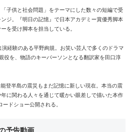
、「子供と社会問題」をテーマにした数々の短編で受
レンジ。『明日の記憶』で日本アカデミー賞優秀脚本
ァーを受け脚本を担当している。
出演経験のある平野絢規。お笑い芸人で多くのドラマ
父親役を、物語のキーパーソンとなる翻訳家を田口淳
きた能登半島の震災もまだ記憶に新しい現在。本当の震
少年に関わる人々を通じて暖かい眼差しで描いた本作
てロードショー公開される。
の予告動画