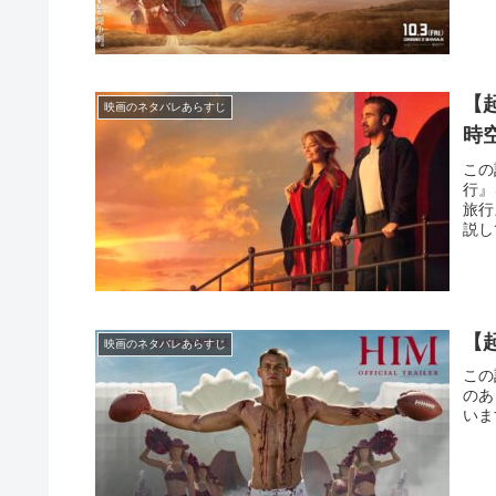
【
映画のネタバレあらすじ
時
この
行』
旅行
説し
【
映画のネタバレあらすじ
この
のあ
いま