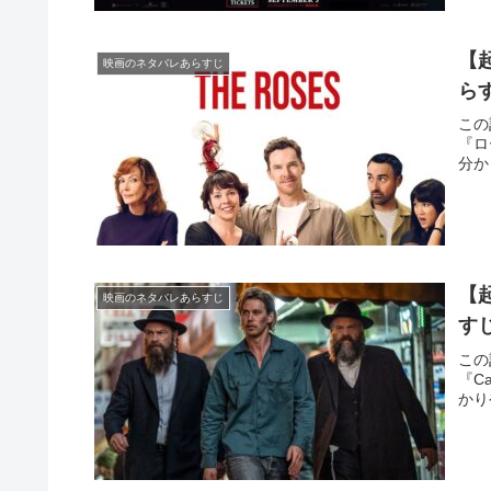
【
映画のネタバレあらすじ
ら
この
『ロ
分か
【起
映画のネタバレあらすじ
す
この
『C
かり