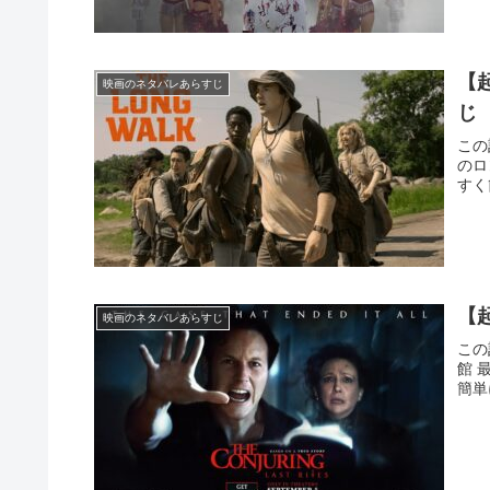
【
映画のネタバレあらすじ
じ
この
のロ
すく
【
映画のネタバレあらすじ
この
館 
簡単