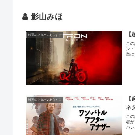
影山みほ
【
映画のネタバレあらすじ
この
ン：
単に
【
映画のネタバレあらすじ
ネ
この
者が
バレ