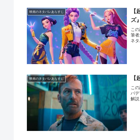
【
映画のネタバレあらすじ
ズ
この
筆者
ネタ
【
映画のネタバレあらすじ
この
バデ
解説