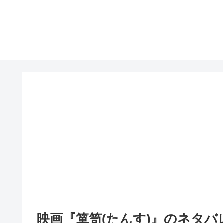
映画『箪笥(たんす)』のネタバ