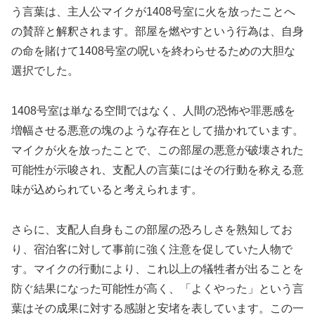
う言葉は、主人公マイクが1408号室に火を放ったことへ
の賛辞と解釈されます。部屋を燃やすという行為は、自身
の命を賭けて1408号室の呪いを終わらせるための大胆な
選択でした。
1408号室は単なる空間ではなく、人間の恐怖や罪悪感を
増幅させる悪意の塊のような存在として描かれています。
マイクが火を放ったことで、この部屋の悪意が破壊された
可能性が示唆され、支配人の言葉にはその行動を称える意
味が込められていると考えられます。
さらに、支配人自身もこの部屋の恐ろしさを熟知してお
り、宿泊客に対して事前に強く注意を促していた人物で
す。マイクの行動により、これ以上の犠牲者が出ることを
防ぐ結果になった可能性が高く、「よくやった」という言
葉はその成果に対する感謝と安堵を表しています。この一